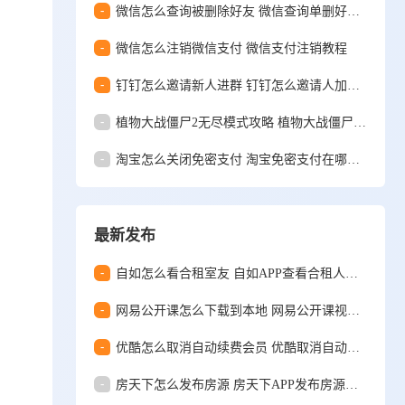
-
微信怎么查询被删除好友 微信查询单删好友方法
-
微信怎么注销微信支付 微信支付注销教程
-
钉钉怎么邀请新人进群 钉钉怎么邀请人加入群聊
-
植物大战僵尸2无尽模式攻略 植物大战僵尸2无尽模式怎么玩
-
淘宝怎么关闭免密支付 淘宝免密支付在哪里关闭
最新发布
-
自如怎么看合租室友 自如APP查看合租人信息的方法
-
网易公开课怎么下载到本地 网易公开课视频下载缓存的方法教程
-
优酷怎么取消自动续费会员 优酷取消自动续费会员方法
-
房天下怎么发布房源 房天下APP发布房源教程