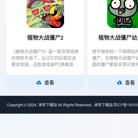
植物大战僵尸2
植物大战僵尸幼
《植物大战僵尸2》是一款非常经典
想不想体验一下萌萌哒
的塔防手游了，玩过它的玩家应该
僵尸，在植物大战僵尸
都会知道，这款游戏是PC移植游
面的僵尸都是非常可爱
戏，沿袭了植物防御僵尸的玩法，
合小朋友去玩，在游戏
同时在这个基础上又增加了能量、
尸都变成了幼儿园的宝
查看
查看
道具以及僵尸设定。总的
可爱的形象，不知道
Copyright © 2024 -米哈下载站 All Rights Reserved.
-米哈下载站
鄂ICP备18009