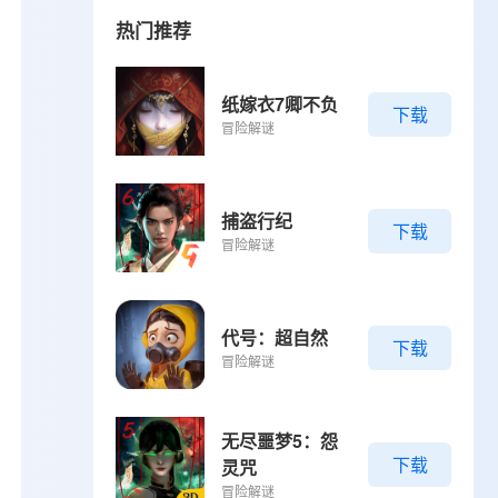
热门推荐
纸嫁衣7卿不负
下载
冒险解谜
捕盗行纪
下载
冒险解谜
代号：超自然
下载
冒险解谜
无尽噩梦5：怨
下载
灵咒
冒险解谜